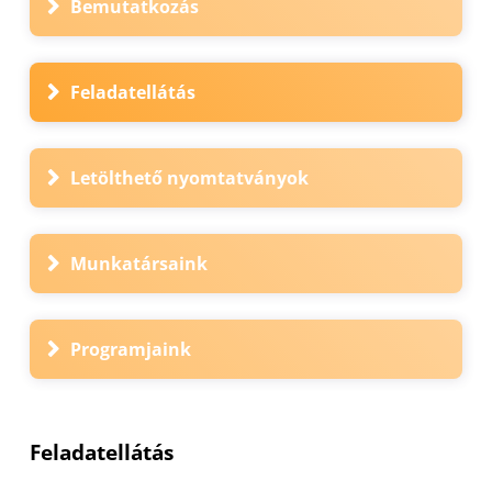
Bemutatkozás
Feladatellátás
Letölthető nyomtatványok
Munkatársaink
Programjaink
Feladatellátás