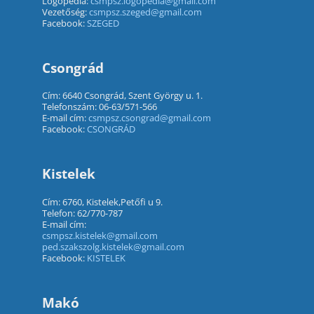
Logopédia:
csmpsz.logopedia@gmail.com
Vezetőség:
csmpsz.szeged@gmail.com
Facebook:
SZEGED
Csongrád
Cím: 6640 Csongrád, Szent György u. 1.
Telefonszám: 06-63/571-566
E-mail cím:
csmpsz.csongrad@gmail.com
Facebook:
CSONGRÁD
Kistelek
Cím: 6760, Kistelek,Petőfi u 9.
Telefon: 62/770-787
E-mail cím:
csmpsz.kistelek@gmail.com
ped.szakszolg.kistelek@gmail.com
Facebook:
KISTELEK
Makó