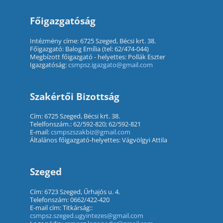
Főigazgatóság
Intézmény címe: 6725 Szeged, Bécsi krt. 38.
Főigazgató: Balog Emília (tel: 62/474-044)
Megbízott főigazgató - helyettes: Pollák Eszter
Igazgatóság:
csmpsz.igazgato@gmail.com
Szakértői Bizottság
Cím: 6725 Szeged, Bécsi krt. 38.
Telelfonszám.: 62/592-820; 62/592-821
E-mail:
csmpszszakbiz@gmail.com
Általános főigazgató-helyettes: Vágvölgyi Attila
Szeged
Cím: 6723 Szeged, Űrhajós u. 4.
Telefonszám: 0662/422-420
E-mail cím: Titkárság::
csmpsz.szeged.ugyintezes@gmail.com