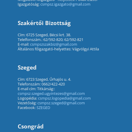
Igazgatóság:
csmpsz.igazgato@gmail.com
Szakértői Bizottság
Cím: 6725 Szeged, Bécsi krt. 38.
Telelfonszám.: 62/592-820; 62/592-821
E-mail:
csmpszszakbiz@gmail.com
Általános főigazgató-helyettes: Vágvölgyi Attila
Szeged
Cím: 6723 Szeged, Űrhajós u. 4.
Telefonszám: 0662/422-420
E-mail cím: Titkárság::
csmpsz.szeged.ugyintezes@gmail.com
Logopédia:
csmpsz.logopedia@gmail.com
Vezetőség:
csmpsz.szeged@gmail.com
Facebook:
SZEGED
Csongrád