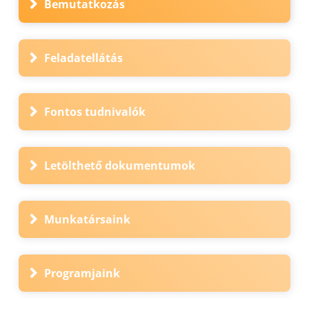
Bemutatkozás
Feladatellátás
Fontos tudnivalók
Letölthető dokumentumok
Munkatársaink
Programjaink