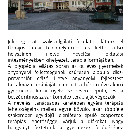
Jelenleg hat szakszolgálati feladatot látunk el
Űrhajós utcai telephelyünkön és kettő külső
helyszínen, illetve nevelési- oktatási
intézményekben kihelyezett terápia formájában.
A logopédiai ellátás során az öt éves gyermekek
anyanyelvi fejlettségének szűrésén alapuló disz-
prevenciót célzó illetve anyanyelvi fejlesztést
tartalmazó terápiáját, emellett a három éves korú
gyermekek korai nyelvi szűrésére épülő, és a
beszédritmus zavar komplex terápiáját végezzük.
A nevelési tanácsadás keretében egyéni terápiás
lehetőségeink mellett egyre bővülő, akár többféle
szakember egyidejű jelenlétére épülő csoportos
terápiás lehetőséggel várjuk a diákokat. Nagy
hangsúlyt fektetünk a gyermekek fejlődéséhez