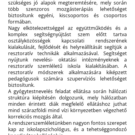
szükséges jó alapok megteremtésére, mely során
több szenzoros mozgásterápiás lehetőséget
biztosítunk egyéni, kiscsoportos és csoportos
formában.
Nagy elkötelezettséggel az együttműködés és a
komplex segítségnyújtást szem előtt tartva
osztályközösségek kapcsolati rendszerének
kialakulását, fejlődését és helyreállítását segítjük a
resztoratív technikák alkalmazásával. Segítséget
nyújtunk nevelési- oktatási intézményeknek a
resztoratív szemléletű iskola kialakításában. A
resztoratív módszerek alkalmazására kiképzett
pedagógusok számára szupervíziós lehetőséget
biztosítunk.
A gyógytestnevelés feladat ellátása során hálózati
struktúra kiépítésén dolgozunk, mely hálózatban
minden érintett diák megfelelő ellátáshoz juthat
mind szárazföldi mind vízi környezetben végezhető
korrekciós mozgás által.
A rendszerszemléletünkben nagyon fontos szerepet
kap az iskolapszichológus, és a tehetséggondozó