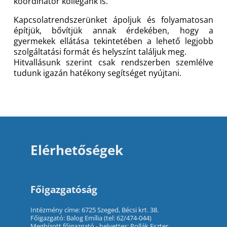
koordinátor kollégánk is.
Kapcsolatrendszerünket ápoljuk és folyamatosan
építjük, bővítjük annak érdekében, hogy a
gyermekek ellátása tekintetében a lehető legjobb
szolgáltatási formát és helyszínt találjuk meg.
Hitvallásunk szerint csak rendszerben szemlélve
tudunk igazán hatékony segítséget nyújtani.
Elérhetőségek
Főigazgatóság
Intézmény címe: 6725 Szeged, Bécsi krt. 38.
Főigazgató: Balog Emília (tel: 62/474-044)
Megbízott főigazgató - helyettes: Pollák Eszter