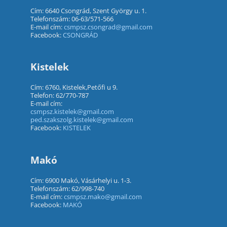
Cím: 6640 Csongrád, Szent György u. 1.
Telefonszám: 06-63/571-566
E-mail cím:
csmpsz.csongrad@gmail.com
Facebook:
CSONGRÁD
Kistelek
Cím: 6760, Kistelek,Petőfi u 9.
Telefon: 62/770-787
E-mail cím:
csmpsz.kistelek@gmail.com
ped.szakszolg.kistelek@gmail.com
Facebook:
KISTELEK
Makó
Cím: 6900 Makó, Vásárhelyi u. 1-3.
Telefonszám: 62/998-740
E-mail cím:
csmpsz.mako@gmail.com
Facebook:
MAKÓ