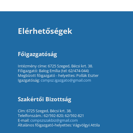
Elérhetőségek
Főigazgatóság
Intézmény címe: 6725 Szeged, Bécsi krt. 38.
Főigazgató: Balog Emília (tel: 62/474-044)
Megbízott főigazgató - helyettes: Pollák Eszter
Igazgatóság:
csmpsz.igazgato@gmail.com
Szakértői Bizottság
Cím: 6725 Szeged, Bécsi krt. 38.
Telelfonszám.: 62/592-820; 62/592-821
E-mail:
csmpszszakbiz@gmail.com
Általános főigazgató-helyettes: Vágvölgyi Attila