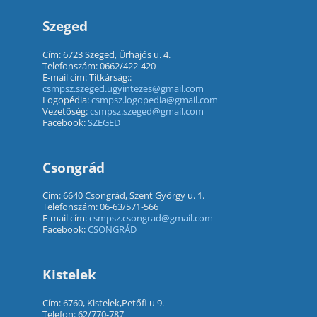
Szeged
Cím: 6723 Szeged, Űrhajós u. 4.
Telefonszám: 0662/422-420
E-mail cím: Titkárság::
csmpsz.szeged.ugyintezes@gmail.com
Logopédia:
csmpsz.logopedia@gmail.com
Vezetőség:
csmpsz.szeged@gmail.com
Facebook:
SZEGED
Csongrád
Cím: 6640 Csongrád, Szent György u. 1.
Telefonszám: 06-63/571-566
E-mail cím:
csmpsz.csongrad@gmail.com
Facebook:
CSONGRÁD
Kistelek
Cím: 6760, Kistelek,Petőfi u 9.
Telefon: 62/770-787