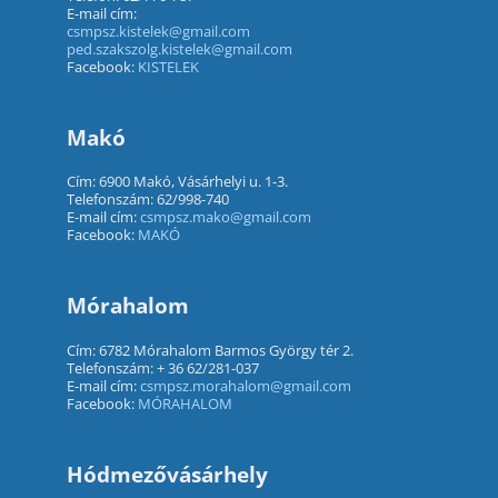
E-mail cím:
csmpsz.kistelek@gmail.com
ped.szakszolg.kistelek@gmail.com
Facebook:
KISTELEK
Makó
Cím: 6900 Makó, Vásárhelyi u. 1-3.
Telefonszám: 62/998-740
E-mail cím:
csmpsz.mako@gmail.com
Facebook:
MAKÓ
Mórahalom
Cím: 6782 Mórahalom Barmos György tér 2.
Telefonszám: + 36 62/281-037
E-mail cím:
csmpsz.morahalom@gmail.com
Facebook:
MÓRAHALOM
Hódmezővásárhely