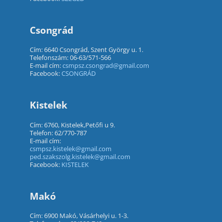
Csongrád
Cím: 6640 Csongrád, Szent György u. 1.
Telefonszám: 06-63/571-566
E-mail cím:
csmpsz.csongrad@gmail.com
Facebook:
CSONGRÁD
Kistelek
Cím: 6760, Kistelek,Petőfi u 9.
Telefon: 62/770-787
E-mail cím:
csmpsz.kistelek@gmail.com
ped.szakszolg.kistelek@gmail.com
Facebook:
KISTELEK
Makó
Cím: 6900 Makó, Vásárhelyi u. 1-3.