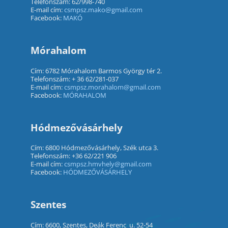
Telefonszám: 62/998-740
E-mail cím:
csmpsz.mako@gmail.com
Facebook:
MAKÓ
Mórahalom
Cím: 6782 Mórahalom Barmos György tér 2.
Telefonszám: + 36 62/281-037
E-mail cím:
csmpsz.morahalom@gmail.com
Facebook:
MÓRAHALOM
Hódmezővásárhely
Cím: 6800 Hódmezővásárhely, Szék utca 3.
Telefonszám: +36 62/221 906
E-mail cím:
csmpsz.hmvhely@gmail.com
Facebook:
HÓDMEZŐVÁSÁRHELY
Szentes
Cím: 6600, Szentes, Deák Ferenc u. 52-54