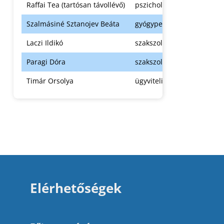
Raffai Tea (tartósan távollévő)
pszichológus
Szalmásiné Sztanojev Beáta
gyógypedagógus
Laczi Ildikó
szakszolgálati titkár
Paragi Dóra
szakszolgálati titkár
Timár Orsolya
ügyviteli dolgozó
Elérhetőségek