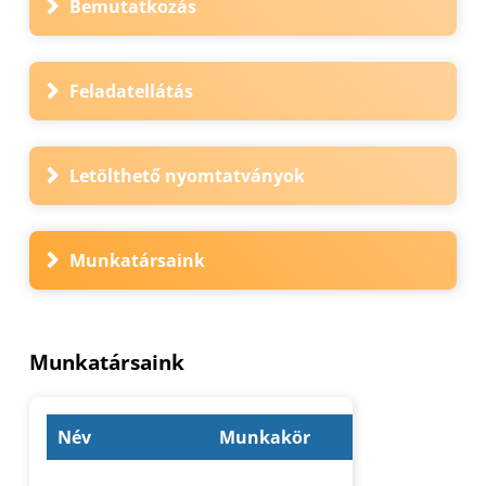
Bemutatkozás
Feladatellátás
Letölthető nyomtatványok
Munkatársaink
Munkatársaink
Név
Munkakör
Beosztás
általános