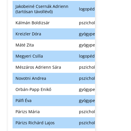
Jakobeiné Csernák Adrienn
logopédus
(tartósan távollévő)
Kálmán Boldizsár
pszichológus
Kreizler Dóra
gyógypedagógus
Máté Zita
gyógypedagógus
Megyeri Csilla
logopédus
Mészáros Adrienn Sára
pszichológus
Novotni Andrea
pszichológus
Orbán-Papp Enikő
gyógypedagógus
Pálfi Éva
gyógypedagógus
Párizs Mária
pszichológus
Párizs Richárd Lajos
pszichológus