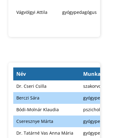
főigazgató-
helyettes
Vágvölgyi Attila
gyógypedagógus
Vármegyei
Szakértői B
vezetője
Név
Munkakör
Dr. Cseri Csilla
szakorvos
Berczi Sára
gyógypedagógus
Bódi-Molnár Klaudia
pszichológus
Cseresznye Márta
gyógypedagógus
Dr. Tatárné Vas Anna Mária
gyógypedagógus