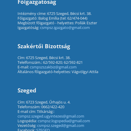
Főigazgatóság
Intézmény címe: 6725 Szeged, Bécsi krt. 38.
Főigazgató: Balog Emília (tel: 62/474-044)
Megbízott főigazgató - helyettes: Pollák Eszter
Igazgatóság:
csmpsz.igazgato@gmail.com
Szakértői Bizottság
Cím: 6725 Szeged, Bécsi krt. 38.
Telelfonszám.: 62/592-820; 62/592-821
E-mail:
csmpszszakbiz@gmail.com
Általános főigazgató-helyettes: Vágvölgyi Attila
Szeged
Cím: 6723 Szeged, Űrhajós u. 4.
Telefonszám: 0662/422-420
E-mail cím: Titkárság::
csmpsz.szeged.ugyintezes@gmail.com
Logopédia:
csmpsz.logopedia@gmail.com
Vezetőség:
csmpsz.szeged@gmail.com
Facebook:
SZEGED